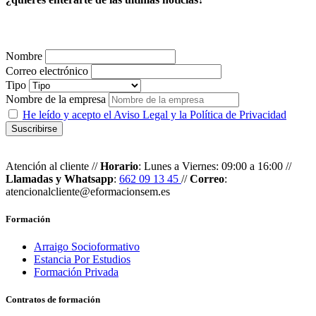
¡SUSCRÍBETE!
Nombre
Correo electrónico
Tipo
Nombre de la empresa
He leído y acepto el Aviso Legal y la Política de Privacidad
Atención al cliente //
Horario
: Lunes a Viernes: 09:00 a 16:00 //
Llamadas y Whatsapp
:
662 09 13 45
//
Correo
:
atencionalcliente@eformacionsem.es
Formación
Arraigo Socioformativo
Estancia Por Estudios
Formación Privada
Contratos de formación