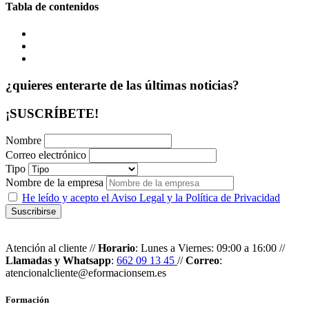
Tabla de contenidos
¿quieres enterarte de las últimas noticias?
¡SUSCRÍBETE!
Nombre
Correo electrónico
Tipo
Nombre de la empresa
He leído y acepto el Aviso Legal y la Política de Privacidad
Atención al cliente //
Horario
: Lunes a Viernes: 09:00 a 16:00 //
Llamadas y Whatsapp
:
662 09 13 45
//
Correo
:
atencionalcliente@eformacionsem.es
Formación