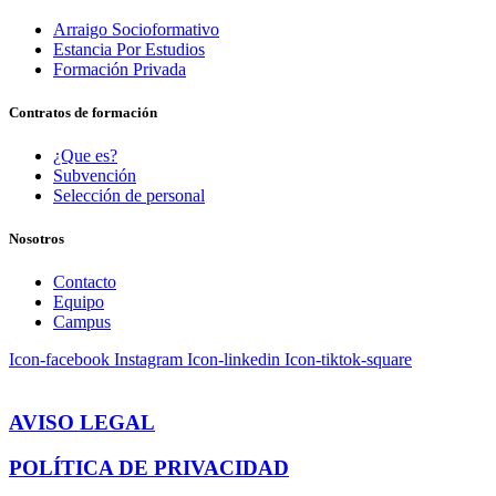
Arraigo Socioformativo
Estancia Por Estudios
Formación Privada
Contratos de formación
¿Que es?
Subvención
Selección de personal
Nosotros
Contacto
Equipo
Campus
Icon-facebook
Instagram
Icon-linkedin
Icon-tiktok-square
AVISO LEGAL
POLÍTICA DE PRIVACIDAD