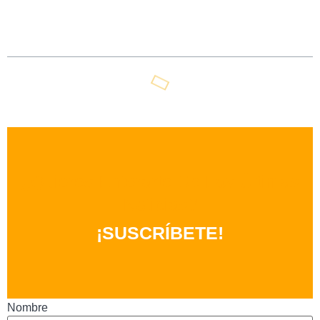
Tabla De Contenidos
¿quieres Enterarte De Las Últimas
Noticias?
¡SUSCRÍBETE!
Nombre