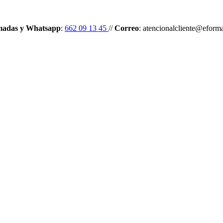
madas y Whatsapp
:
662 09 13 45
//
Correo
: atencionalcliente@eform