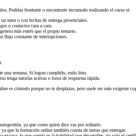
os. Podrías frustrarte o encontrarte incomodo realizando el curso si:
 un tutor o con fechas de entrega presenciales.
igos o contactos cara a cara.
 genera más estrés que el propio temario.
un flujo constante de interrupciones.
o:
te una semana. Si logras cumplirlo, estás listo.
rso tenga tutorías activas o foros de respuesta rápida.
ne es cómodo porque no te desplazas, pero suele ser más exigente cog
autogestión, ya que como quien dice vas por solitario.
, ya que la formación online también consta de tareas que entregar.
excusa, lo que cuenta es la habilidad que desarrolles, no solo el certif