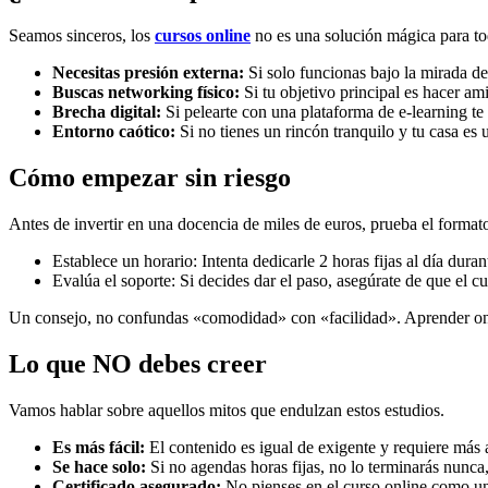
Seamos sinceros, los
cursos online
no es una solución mágica para tod
Necesitas presión externa:
Si solo funcionas bajo la mirada de
Buscas networking físico:
Si tu objetivo principal es hacer am
Brecha digital:
Si pelearte con una plataforma de e-learning te
Entorno caótico:
Si no tienes un rincón tranquilo y tu casa es 
Cómo empezar sin riesgo
Antes de invertir en una docencia de miles de euros, prueba el format
Establece un horario: Intenta dedicarle 2 horas fijas al día duran
Evalúa el soporte: Si decides dar el paso, asegúrate de que el cu
Un consejo, no confundas «comodidad» con «facilidad». Aprender onli
Lo que NO debes creer
Vamos hablar sobre aquellos mitos que endulzan estos estudios.
Es más fácil:
El contenido es igual de exigente y requiere más 
Se hace solo:
Si no agendas horas fijas, no lo terminarás nunca
Certificado asegurado:
No pienses en el curso online como una 