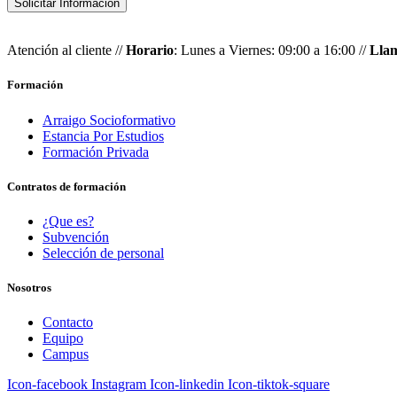
Solicitar Información
Atención al cliente //
Horario
: Lunes a Viernes: 09:00 a 16:00 //
Lla
Formación
Arraigo Socioformativo
Estancia Por Estudios
Formación Privada
Contratos de formación
¿Que es?
Subvención
Selección de personal
Nosotros
Contacto
Equipo
Campus
Icon-facebook
Instagram
Icon-linkedin
Icon-tiktok-square