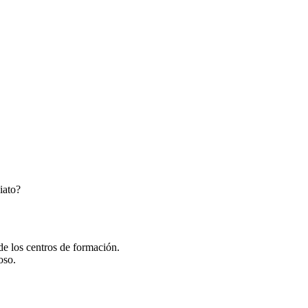
iato?
de los centros de formación.
oso.