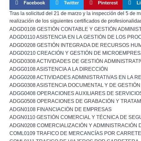
Facebook
Twitter
Pinterest
L
Tras la solicitud del 21 de marzo y la inspección del 5 de
realización de los siguientes certificados de profesionalida
ADGD0108 GESTIÓN CONTABLE Y GESTIÓN ADMINIST
ADGD0110 ASISTENCIA EN LA GESTIÓN DE LOS PRO
ADGD0208 GESTIÓN INTEGRADA DE RECURSOS HU
ADGD0210 CREACIÓN Y GESTIÓN DE MICROEMPRE
ADGD0308 ACTIVIDADES DE GESTIÓN ADMINISTRATI
ADGG0108 ASISTENCIA A LA DIRECCIÓN
ADGG0208 ACTIVIDADES ADMINISTRATIVAS EN LA R
ADGG0308 ASISTENCIA DOCUMENTAL Y DE GESTIÓN
ADGG0408 OPERACIONES AUXILIARES DE SERVICIO
ADGG0508 OPERACIONES DE GRABACIÓN Y TRATA
ADGN0108 FINANCIACIÓN DE EMPRESAS
ADGN0110 GESTIÓN COMERCIAL Y TÉCNICA DE SE
ADGN0208 COMERCIALIZACIÓN Y ADMINISTRACIÓN 
COML0109 TRAFICO DE MERCANCÍAS POR CARRET