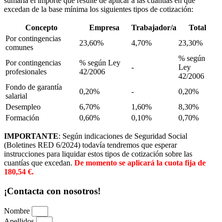
sumaría el importe que resulte de aplicar a las cuantías en que
excedan de la base mínima los siguientes tipos de cotización:
Concepto
Empresa
Trabajador/a
Total
Por contingencias
23,60%
4,70%
23,30%
comunes
% según
Por contingencias
% según Ley
-
Ley
profesionales
42/2006
42/2006
Fondo de garantía
0,20%
-
0,20%
salarial
Desempleo
6,70%
1,60%
8,30%
Formación
0,60%
0,10%
0,70%
IMPORTANTE
: Según indicaciones de Seguridad Social
(Boletines RED 6/2024) todavía tendremos que esperar
instrucciones para liquidar estos tipos de cotización sobre las
cuantías que excedan.
De momento se aplicará la cuota fija de
180,54 €.
¡Contacta con nosotros!
Nombre
Apellidos